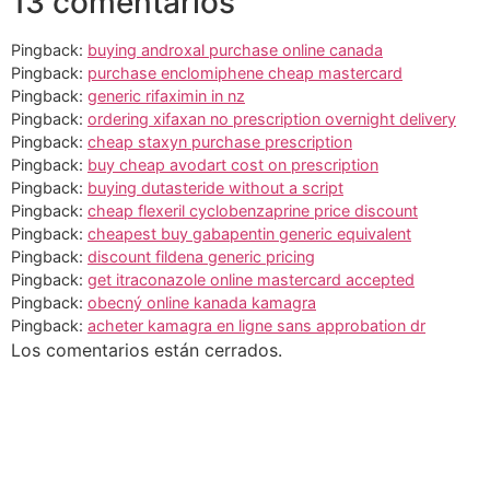
13 comentarios
Pingback:
buying androxal purchase online canada
Pingback:
purchase enclomiphene cheap mastercard
Pingback:
generic rifaximin in nz
Pingback:
ordering xifaxan no prescription overnight delivery
Pingback:
cheap staxyn purchase prescription
Pingback:
buy cheap avodart cost on prescription
Pingback:
buying dutasteride without a script
Pingback:
cheap flexeril cyclobenzaprine price discount
Pingback:
cheapest buy gabapentin generic equivalent
Pingback:
discount fildena generic pricing
Pingback:
get itraconazole online mastercard accepted
Pingback:
obecný online kanada kamagra
Pingback:
acheter kamagra en ligne sans approbation dr
Los comentarios están cerrados.